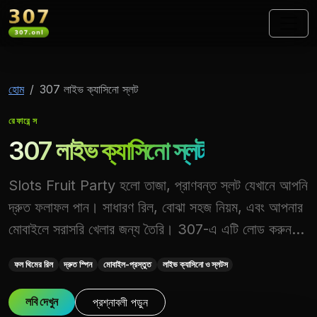
307
হোম
307 লাইভ ক্যাসিনো স্লট
রেফারেন্স
307 লাইভ ক্যাসিনো স্লট
Slots Fruit Party হলো তাজা, প্রাণবন্ত স্লট যেখানে আপনি
দ্রুত ফলাফল পান। সাধারণ রিল, বোঝা সহজ নিয়ম, এবং আপনার
মোবাইলে সরাসরি খেলার জন্য তৈরি। 307-এ এটি লোড করুন…
ফল থিমের রিল
দ্রুত স্পিন
মোবাইল-প্রস্তুত
লাইভ ক্যাসিনো ও স্লটস
লবি দেখুন
প্রশ্নাবলী পড়ুন