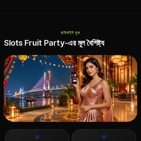
হাইলাইট লুক
Slots Fruit Party-এর মূল বৈশিষ্ট্য