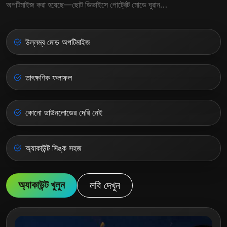
অপটিমাইজ করা হয়েছে—ছোট ডিভাইসে পোর্ট্রেট মোডে ঘুরান…
উল্লম্ব মোড অপটিমাইজ
তাৎক্ষণিক ফলাফল
কোনো ডাউনলোডের দেরি নেই
অ্যাকাউন্ট সিঙ্ক সহজ
অ্যাকাউন্ট খুলুন
লবি দেখুন