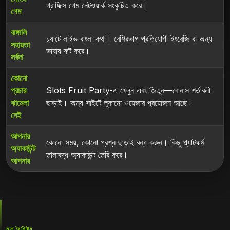
গ্রাফিক্স গেম নেটওয়ার্ক সংকুচিত করে।
গেম
বাঙ্গালি
চ্যাটে লাইভ বাংলা কথা। বেশিরভাগ প্রতিযোগী ইংরেজি বা অন্য
সহায়তা
ভাষায় রুট করে।
সর্বদা
কোনো
প্রচার
Slots Fruit Party-এ খেলুন এবং জিতুন—বোনাস শর্তাবলী
ঝামেলা
ছাড়াই। অন্য সাইটে লুকানো ওয়েজার প্রয়োজন আছে।
নেই
আপনার
কোনো সময়, কোনো প্রশ্ন ছাড়াই বন্ধ করুন। কিছু প্ল্যাটফর্ম
অ্যাকাউন্ট
তালাবদ্ধ অ্যাকাউন্ট তৈরি করে।
আপনার
মূল বৈশিষ্ট্য