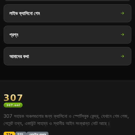
লাইভ ক্যাসিনো গেম
প্রশ্ন
আমাদের কথা
307 সহায়ক অঞ্চলগুলোর জন্য ক্যাসিনো ও স্পোর্টসবুক কেন্দ্র, যেখানে গেম পেজ,
পেমেন্ট তথ্য, একাউন্ট সাহায্য ও স্থানীয় আইন সংক্রান্ত নোট আছে।
21+
SSL
মোবাইল প্রথম