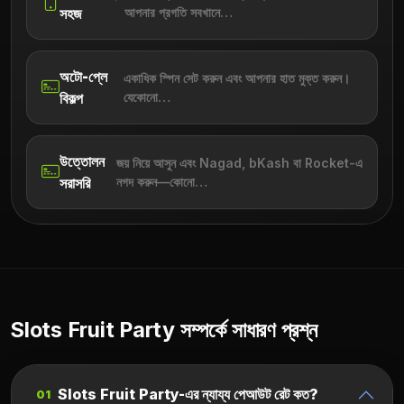
সহজ
আপনার প্রগতি সবখানে…
অটো-প্লে
একাধিক স্পিন সেট করুন এবং আপনার হাত মুক্ত করুন।
বিকল্প
যেকোনো…
উত্তোলন
জয় নিয়ে আসুন এবং Nagad, bKash বা Rocket-এ
সরাসরি
নগদ করুন—কোনো…
Slots Fruit Party সম্পর্কে সাধারণ প্রশ্ন
Slots Fruit Party-এর ন্যায্য পেআউট রেট কত?
01