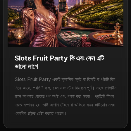
Slots Fruit Party কি এবং কেন এটি
ভালো লাগে
Slots Fruit Party একটি ক্লাসিক স্লট যা তিনটি বা পাঁচটি রিল
নিয়ে আসে, প্রতিটি ফল, বেল এবং স্টার সিম্বলে পূর্ণ। সহজ পেলাইন
মানে আপনার জেতার পথ স্পষ্ট এবং গণনা করা সহজ। প্রতিটি স্পিন
দ্রুত সম্পন্ন হয়, তাই আপনি ট্রেনে বা অফিসে সময় কাটানোর সময়
একাধিক রাউন্ড চেষ্টা করতে পারেন।