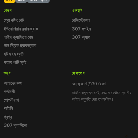
গেমস
একাউন্ট
প্রো বক্সিং বেট
রেজিস্ট্রেশন
ইউরোপিয়ান ব্ল্যাকজ্যাক
307 লগইন
লাইভ ক্যাসিনো গেম
307 অ্যাপ
হাই স্ট্রিক ব্ল্যাকজ্যাক
হট ৭৭৭ স্লট
ফলের পার্টি স্লট
তথ্য
যোগাযোগ
আমাদের কথা
support@307.onl
শর্তাবলী
সার্ভিস শুধুমাত্র সেই অঞ্চলে যেখানে স্থানীয়
আইন অনুমতি দেয় তাৎক্ষণিক।
গোপনীয়তা
আইনি
প্রশ্ন
307 ক্যাসিনো