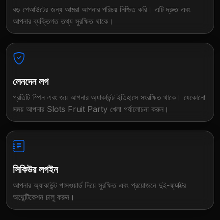
বড় পেআউটের জন্য আমরা আপনার পরিচয় নিশ্চিত করি। এটি দ্রুত এবং
আপনার ব্যক্তিগত তথ্য সুরক্ষিত থাকে।
লেনদেন লগ
প্রতিটি স্পিন এবং জয় আপনার অ্যাকাউন্ট ইতিহাসে সংরক্ষিত থাকে। যেকোনো
সময় আপনার Slots Fruit Party খেলা পর্যালোচনা করুন।
সিকিউর লগইন
আপনার অ্যাকাউন্ট পাসওয়ার্ড দিয়ে সুরক্ষিত এবং প্রয়োজনে দুই-ফ্যাক্টর
অথেন্টিকেশন চালু করুন।