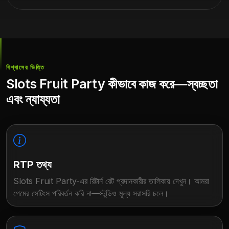
বিশ্বাসের ভিত্তি
Slots Fruit Party কীভাবে কাজ করে—স্বচ্ছতা
এবং ন্যায্যতা
RTP তথ্য
Slots Fruit Party-এর রিটার্ন রেট প্রদানকারীর তালিকায় দেখুন। আমরা
গেমের সেটিংস পরিবর্তন করি না—স্টুডিও মূল্য সরাসরি চলে।