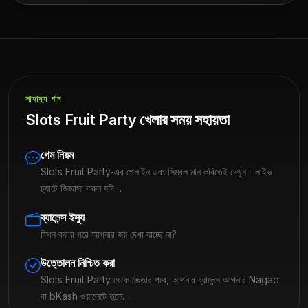
সাহায্য পান
Slots Fruit Party খেলার সময় সহায়তা
গেম নিয়ম
Slots Fruit Party-এর পেলাইন এবং সিম্বল মান লবিতেই দেখুন। লাইভ
চ্যাটে জিজ্ঞাসা করুন যদি…
ব্যালেন্স ইস্যু
স্পিন করার পরে আপনার জয় দেখা যাচ্ছে না?
উত্তোলন নিশ্চিত করা
Slots Fruit Party থেকে জেতার পরে, আপনার ব্যালেন্স আপনার Nagad
বা bKash ওয়ালেটে তুলে…