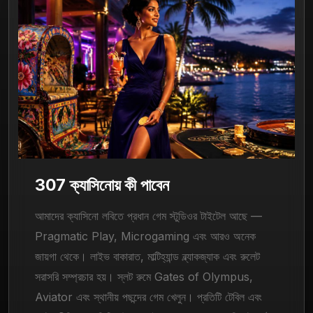
307 ক্যাসিনোয় কী পাবেন
আমাদের ক্যাসিনো লবিতে প্রধান গেম স্টুডিওর টাইটেল আছে —
Pragmatic Play, Microgaming এবং আরও অনেক
জায়গা থেকে। লাইভ বাকারাত, মাল্টিহ্যান্ড ব্ল্যাকজ্যাক এবং রুলেট
সরাসরি সম্প্রচার হয়। স্লট রুমে Gates of Olympus,
Aviator এবং স্থানীয় পছন্দের গেম খেলুন। প্রতিটি টেবিল এবং