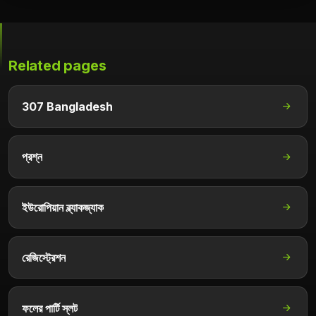
Related pages
307 Bangladesh
প্রশ্ন
ইউরোপিয়ান ব্ল্যাকজ্যাক
রেজিস্ট্রেশন
ফলের পার্টি স্লট