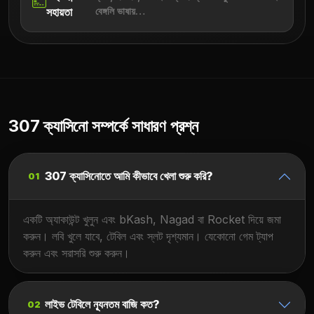
সহায়তা
বেঙ্গলি ভাষায়…
307 ক্যাসিনো সম্পর্কে সাধারণ প্রশ্ন
307 ক্যাসিনোতে আমি কীভাবে খেলা শুরু করি?
01
একটি অ্যাকাউন্ট খুলুন এবং bKash, Nagad বা Rocket দিয়ে জমা
করুন। লবি খুলে যাবে, টেবিল এবং স্লট দৃশ্যমান। যেকোনো গেম ট্যাপ
করুন এবং সরাসরি শুরু করুন।
লাইভ টেবিলে ন্যূনতম বাজি কত?
02