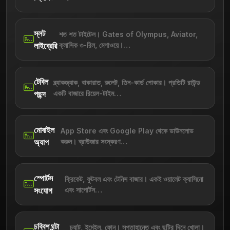
স্লট
শত শত টাইটেল। Gates of Olympus, Aviator,
লাইব্রেরি
ক্লাসিক ৩-রিল, মেগাওয়ে।…
টেবিল
ব্ল্যাকজ্যাক, বাকারাত, রুলেট, তিন-কার্ড পোকার। প্রতিটি রাউন্ড
পছন্দ
একটি বাজারে রিয়েল-টাইম…
মোবাইল
App Store এবং Google Play থেকে ডাউনলোড
অ্যাপ
করুন। ব্রাউজার সংস্করণ…
স্পোর্টস
ক্রিকেট, ফুটবল এবং টেনিস বাজার। একই ওয়ালেট ক্যাসিনো
সংযোগ
এবং সাপোর্টস…
চব্বিশ ঘন্টা
চ্যাট, ইমেইল, ফোন। সপ্তাহান্তে এবং ছুটির দিনে খোলা।