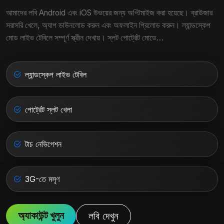
আমাদের লবি Android এবং iOS উভয়ের জন্য অপ্টিমাইজ করা হয়েছে। ব্রাউজার
সরাসরি খেলে, অ্যাপ ডাউনলোড করুন এবং অফলাইন প্রিলোড করুন। ল্যান্ডস্কেপ
মোড লাইভ টেবিলে সম্পূর্ণ স্ক্রীন দেখায়। স্লট পোর্ট্রেট মোডে…
ল্যান্ডস্কেপ লাইভ টেবিল
পোর্ট্রেট স্লট খেলা
টাচ নেভিগেশন
3G-তে মসৃণ
অ্যাকাউন্ট খুলুন
লবি দেখুন