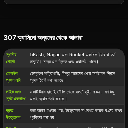
307 ক্যাসিনো অন্যদের থেকে আলাদা
স্থানীয়
bKash, Nagad এবং Rocket একাধিক ট্যাব বা ফর্ম
পেমেন্ট
ছাড়াই। মাত্র এক ক্লিক এবং ওয়ালেট খোলে।
মোবাইল
ডেস্কটপ শক্তিশালী, কিন্তু আমাদের খেলা স্মার্টফোন স্ক্রিনে
প্রথম লবি
প্রথম তৈরি করা হয়েছে।
লাইভ এবং
একটি ট্যাব ছাড়াই টেবিল থেকে স্লটে সুইচ করুন। সবকিছু
স্লট একসাথে
একই অ্যাকাউন্টে রয়েছে।
দ্রুত
জমা যাচাই হওয়ার পরে, উত্তোলন সাধারণত কয়েক ঘণ্টার মধ্যে
উত্তোলন
প্রক্রিয়া করা হয়।