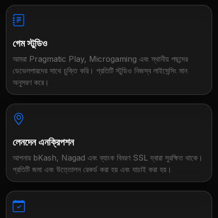
গেম স্টুডিও
আমরা Pragmatic Play, Microgaming এবং স্থানীয় পছন্দের
ডেভেলপারদের সাথে চুক্তি করি। প্রতিটি স্টুডিও নিজস্ব লাইসেন্সিং মান
অনুসরণ করে।
লেনদেন এনক্রিপশন
আপনার bKash, Nagad এবং ব্যাংক বিবরণ SSL দ্বারা সুরক্ষিত থাকে।
প্রতিটি জমা এবং উত্তোলন রেকর্ড করা হয় এবং যাচাই করা হয়।