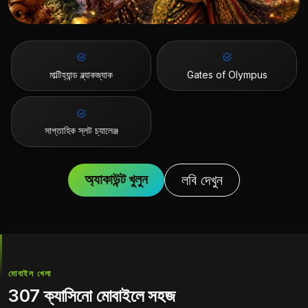
মাল্টিহ্যান্ড ব্ল্যাকজ্যাক
Gates of Olympus
সাপ্তাহিক স্লট চ্যালেঞ্জ
অ্যাকাউন্ট খুলুন
লবি দেখুন
মোবাইল খেলা
307 ক্যাসিনো মোবাইলে সহজ